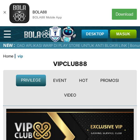
×
BOLA88
Download
BOLA88 Mobile App
☰
DESKTOP
MASUK
NEW :
LOAD APLIKASI WARP DI PLAY STORE UNTUK ANTI BLOKIR LINK | Bonus Free Chips 
Home
vip
VIPCLUB88
PRIVILEGE
EVENT
HOT
PROMOSI
VIDEO