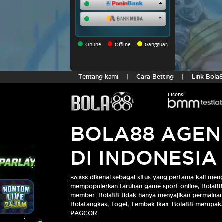
Online
Offline
Gangguan
Tentang kami
|
Cara Betting
|
Link Bola
Lisensi
BOLA88 AGEN
DI INDONESIA
dikenal sebagai situs yang pertama kali men
Bola88
mempopulerkan taruhan game sport online, Bola88
member. Bola88 tidak hanya menyajikan permainan s
Bolatangkas, Togel, Tembak ikan. Bola88 merupakan 
PAGCOR.