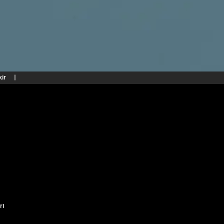
kir
|
ri