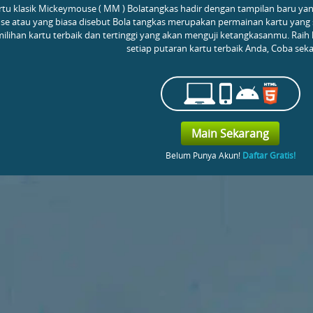
tu klasik Mickeymouse ( MM ) Bolatangkas hadir dengan tampilan baru yan
e atau yang biasa disebut Bola tangkas merupakan permainan kartu yang s
ilihan kartu terbaik dan tertinggi yang akan menguji ketangkasanmu. Ra
setiap putaran kartu terbaik Anda, Coba sek
Main Sekarang
Belum Punya Akun!
Daftar Gratis!