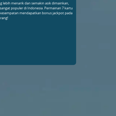
g lebih menarik dan semakin asik dimainkan,
angat populer di Indonesia. Permainan 7 kartu
ih kesempatan mendapatkan bonus jackpot pada
arang!