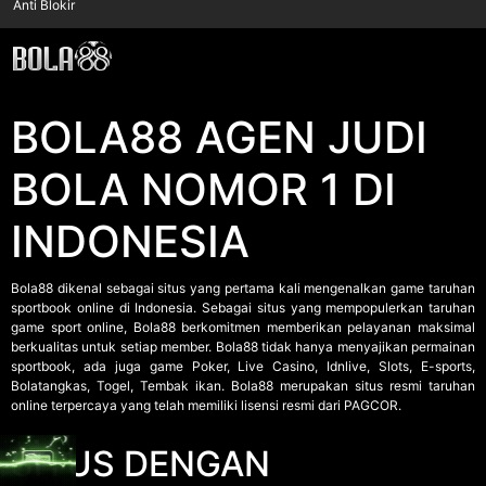
Anti Blokir
BOLA88 AGEN JUDI
BOLA NOMOR 1 DI
INDONESIA
Bola88
dikenal sebagai situs yang pertama kali mengenalkan game taruhan
sportbook online di Indonesia. Sebagai situs yang mempopulerkan taruhan
game sport online, Bola88 berkomitmen memberikan pelayanan maksimal
berkualitas untuk setiap member. Bola88 tidak hanya menyajikan permainan
sportbook, ada juga game Poker, Live Casino, Idnlive, Slots, E-sports,
Bolatangkas, Togel, Tembak ikan. Bola88 merupakan situs resmi taruhan
online terpercaya yang telah memiliki lisensi resmi dari PAGCOR.
SITUS DENGAN