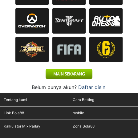
MAIN SEKARANG
Belum punya akun?
Daftar disini
Tentang kami
Cara Betting
Link Bola88
mobile
Kalkulator Mix Parlay
Zona Bola88