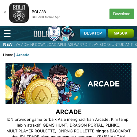
×
BOLA88
Download
BOLA88 Mobile App
☰
DESKTOP
MASUK
NEW :
YA ADMIN! DOWNLOAD APLIKASI WARP DI PLAY STORE UNTUK ANTI BLOKIR LINK | Bon
Home
Arcade
ARCADE
IDN provider game terbaik Asia menghadirkan Arcade, Kini tampil
lebih atraktif, GEMS HUNT, DRAGON PORTAL, PLINKO,
MULTIPLAYER ROULETTE, IDNRNG ROULETTE hingga BACCARAT
dan IDNTRADE akan menemanimu mencapai KEMENANGAN