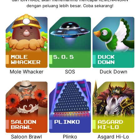
dengan peluang lebih besar. Coba sekarang!
Mole Whacker
SOS
Duck Down
Saloon Brawl
Plinko
Asgard Hi-Lo