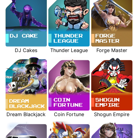
DJ Cakes
Thunder League
Forge Master
Coin Fortune
Shogun Empire
Dream Blackjack