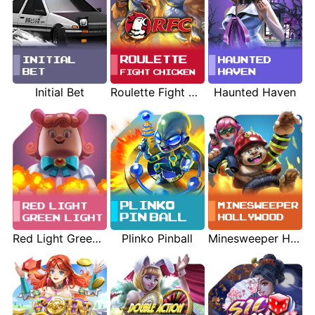
Initial Bet
Haunted Haven
Roulette Fight Chicken
Red Light Green Light
Plinko Pinball
Minesweeper Hollywood